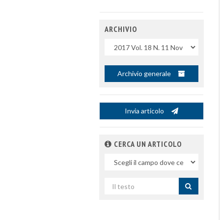
ARCHIVIO
Uscite
Archivio generale
Invia articolo
CERCA UN ARTICOLO
Nel
campo
Cerca
per
titolo