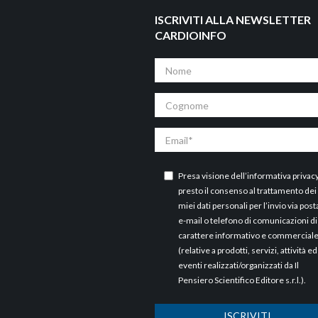
ISCRIVITI ALLA NEWSLETTER
CARDIOINFO
Nome
Cognome
Email
Presa visione dell’
informativa privac
presto il consenso al trattamento dei
miei dati personali per l’invio via post
e-mail o telefono di comunicazioni di
carattere informativo e commercial
(relative a prodotti, servizi, attività ed
eventi realizzati/organizzati da Il
Pensiero Scientifico Editore s.r.l.).
ISCRIVITI