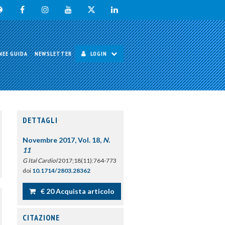
NEE GUIDA
NEWSLETTER
LOGIN
DETTAGLI
Novembre 2017, Vol. 18,
N.
11
G Ital Cardiol
2017;18(11):764-773
doi
10.1714/2803.28362
€ 20 Acquista articolo
CITAZIONE