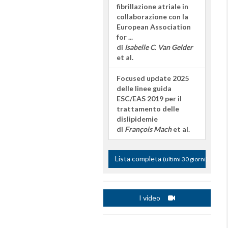
fibrillazione atriale in
collaborazione con la
European Association
for ...
di
Isabelle C. Van Gelder
et al.
Focused update 2025
delle linee guida
ESC/EAS 2019 per il
trattamento delle
dislipidemie
di
François Mach
et al.
Lista completa
(ultimi 30 giorni)
I video