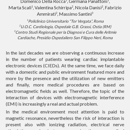
Domenico Della Rocca
, Germana Panattoni
,
1
1
Marta Scali
, Valentina Schirripa
, Nicola Danisi
, Fabrizio
1
2
2
Ammirati
, Massimo Santini
2
3
1
Policlinico Universitario “Tor Vergata”, Roma
2
U.O.C. Cardiologia, Ospedale G.B. Grassi, Ostia (RM)
3
Centro Studi Regionale per la Diagnosi e Cura delle Aritmie
Cardiache, Presidio Ospedaliero San Filippo Neri, Roma
In the last decades we are observing a continuous increase
in the number of patients wearing cardiac implantable
electronic devices (CIEDs). At the same time, we face daily
with a domestic and public environment featured more and
more by the presence and the utilization of new emitters
and finally, more medical procedures are based on
electromagnetic fields as well. Therefore, the topic of the
interaction of devices with electromagnetic interference
(EMI) is increasingly a real and actual problem.
In the medical environment most attention is paid to
magnetic resonance, nevertheless the risk of interaction is
present also with ionizing radiation, electrical nerve