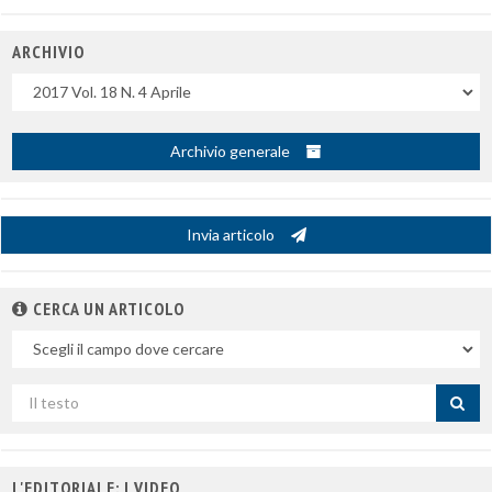
ARCHIVIO
Uscite
Archivio generale
Invia articolo
CERCA UN ARTICOLO
Nel
campo
Cerca
per
titolo
L'EDITORIALE: I VIDEO