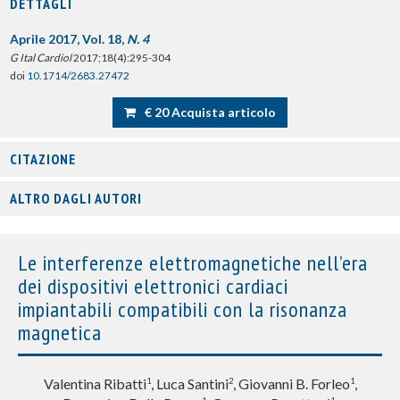
DETTAGLI
Aprile 2017, Vol. 18,
N. 4
G Ital Cardiol
2017;18(4):295-304
doi
10.1714/2683.27472
€ 20 Acquista articolo
CITAZIONE
ALTRO DAGLI AUTORI
Le interferenze elettromagnetiche nell’era
dei dispositivi elettronici cardiaci
impiantabili compatibili con la risonanza
magnetica
Valentina Ribatti
, Luca Santini
, Giovanni B. Forleo
,
1
2
1