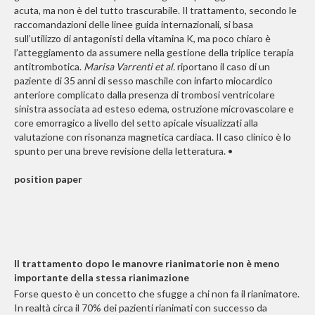
acuta, ma non è del tutto trascurabile. Il trattamento, secondo le
raccomandazioni delle linee guida internazionali, si basa
sull’utilizzo di antagonisti della vitamina K, ma poco chiaro è
l’atteggiamento da assumere nella gestione della triplice terapia
antitrombotica.
Marisa Varrenti et al.
riportano il caso di un
paziente di 35 anni di sesso maschile con infarto miocardico
anteriore complicato dalla presenza di trombosi ventricolare
sinistra associata ad esteso edema, ostruzione microvascolare e
core emorragico a livello del setto apicale visualizzati alla
valutazione con risonanza magnetica cardiaca. Il caso clinico è lo
spunto per una breve revisione della letteratura. •
position paper
Il trattamento dopo le manovre rianimatorie non è meno
importante della stessa rianimazione
Forse questo è un concetto che sfugge a chi non fa il rianimatore.
In realtà circa il 70% dei pazienti rianimati con successo da