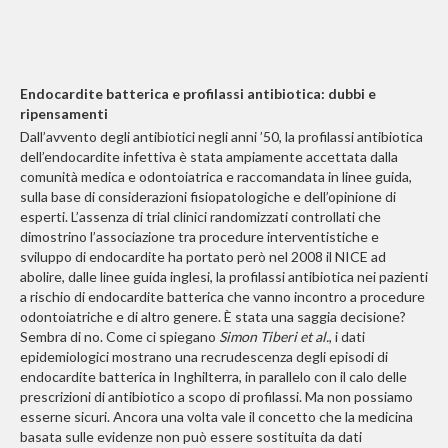
Endocardite batterica e profilassi antibiotica: dubbi e
ripensamenti
Dall’avvento degli antibiotici negli anni ’50, la profilassi antibiotica
dell’endocardite infettiva è stata ampiamente accettata dalla
comunità medica e odontoiatrica e raccomandata in linee guida,
sulla base di considerazioni fisiopatologiche e dell’opinione di
esperti. L’assenza di trial clinici randomizzati controllati che
dimostrino l’associazione tra procedure interventistiche e
sviluppo di endocardite ha portato però nel 2008 il NICE ad
abolire, dalle linee guida inglesi, la profilassi antibiotica nei pazienti
a rischio di endocardite batterica che vanno incontro a procedure
odontoiatriche e di altro genere. È stata una saggia decisione?
Sembra di no. Come ci spiegano
Simon Tiberi et al.
, i dati
epidemiologici mostrano una recrudescenza degli episodi di
endocardite batterica in Inghilterra, in parallelo con il calo delle
prescrizioni di antibiotico a scopo di profilassi. Ma non possiamo
esserne sicuri. Ancora una volta vale il concetto che la medicina
basata sulle evidenze non può essere sostituita da dati