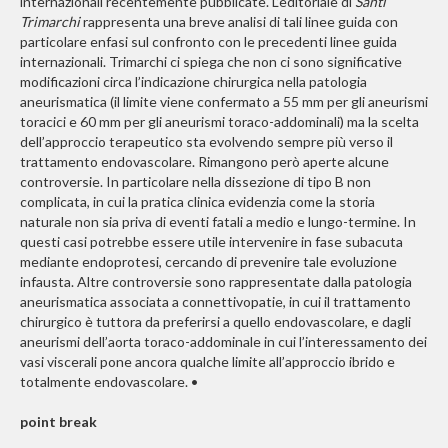
internazionali recentemente pubblicate. L’editoriale di
Santi
Trimarchi
rappresenta una breve analisi di tali linee guida con
particolare enfasi sul confronto con le precedenti linee guida
internazionali. Trimarchi ci spiega che non ci sono significative
modificazioni circa l’indicazione chirurgica nella patologia
aneurismatica (il limite viene confermato a 55 mm per gli aneurismi
toracici e 60 mm per gli aneurismi toraco-addominali) ma la scelta
dell’approccio terapeutico sta evolvendo sempre più verso il
trattamento endovascolare. Rimangono però aperte alcune
controversie. In particolare nella dissezione di tipo B non
complicata, in cui la pratica clinica evidenzia come la storia
naturale non sia priva di eventi fatali a medio e lungo-termine. In
questi casi potrebbe essere utile intervenire in fase subacuta
mediante endoprotesi, cercando di prevenire tale evoluzione
infausta. Altre controversie sono rappresentate dalla patologia
aneurismatica associata a connettivopatie, in cui il trattamento
chirurgico è tuttora da preferirsi a quello endovascolare, e dagli
aneurismi dell’aorta toraco-addominale in cui l’interessamento dei
vasi viscerali pone ancora qualche limite all’approccio ibrido e
totalmente endovascolare. •
point break