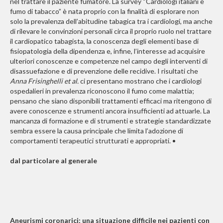
nel trattare il paziente fumatore. La survey “Cardiologi italiani e
fumo di tabacco” è nata proprio con la finalità di esplorare non
solo la prevalenza dell’abitudine tabagica tra i cardiologi, ma anche
di rilevare le convinzioni personali circa il proprio ruolo nel trattare
il cardiopatico tabagista, la conoscenza degli elementi base di
fisiopatologia della dipendenza e, infine,
l’interesse ad acquisire
ulteriori conoscenze
e competenze nel campo degli interventi di
disassuefazione e di prevenzione delle recidive. I risultati che
Anna Frisinghelli et al.
ci presentano mostrano che i cardiologi
ospedalieri in prevalenza riconoscono il fumo come malattia;
pensano che siano
disponibili trattamenti efficaci ma ritengono
di
avere conoscenze e strumenti ancora insufficienti ad attuarle. La
mancanza di formazione e di strumenti e strategie standardizzate
sembra essere la causa principale che limita l’adozione di
comportamenti terapeutici strutturati e appropriati. •
dal particolare al generale
Aneurismi coronarici: una situazione difficile nei pazienti con