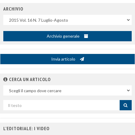
ARCHIVIO
Uscite
Archivio generale
Invia articolo
CERCA UN ARTICOLO
Nel
campo
Cerca
per
titolo
L'EDITORIALE: I VIDEO