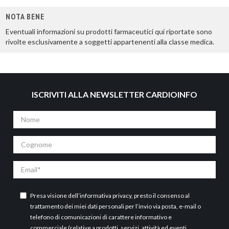
NOTA BENE
Eventuali informazioni su prodotti farmaceutici qui riportate sono
rivolte esclusivamente a soggetti appartenenti alla classe medica.
ISCRIVITI ALLA NEWSLETTER CARDIOINFO
Nome
Cognome
Email
Presa visione dell’
informativa privacy
, presto il consenso al
trattamento dei miei dati personali per l’invio via posta, e-mail o
telefono di comunicazioni di carattere informativo e
commerciale (relative a prodotti, servizi, attività ed eventi