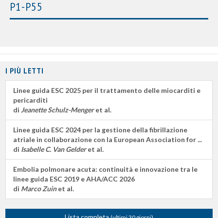
P1-P55
I PIÙ LETTI
Linee guida ESC 2025 per il trattamento delle miocarditi e
pericarditi
di
Jeanette Schulz-Menger
et al.
Linee guida ESC 2024 per la gestione della fibrillazione
atriale in collaborazione con la European Association for ...
di
Isabelle C. Van Gelder
et al.
Embolia polmonare acuta: continuità e innovazione tra le
linee guida ESC 2019 e AHA/ACC 2026
di
Marco Zuin
et al.
Lista completa
(ultimi 30 giorni)