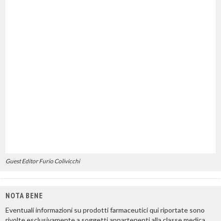
Guest Editor Furio Colivicchi
NOTA BENE
Eventuali informazioni su prodotti farmaceutici qui riportate sono
rivolte esclusivamente a soggetti appartenenti alla classe medica.